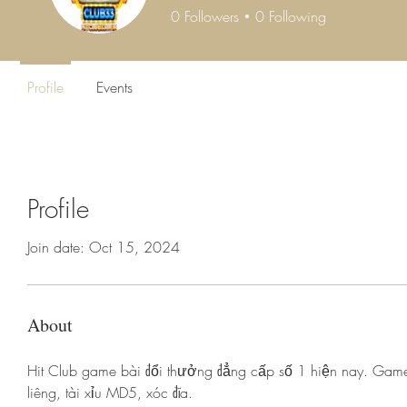
0
Followers
0
Following
Profile
Events
Profile
Join date: Oct 15, 2024
About
Hit Club game bài đổi thưởng đẳng cấp số 1 hiện nay. Game 
liêng, tài xỉu MD5, xóc đĩa.