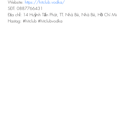
Website: 
https://hitclub.vodka/
SĐT: 0887766431
Địa chỉ: 14 Huỳnh Tấn Phát, TT. Nhà Bè, Nhà Bè, Hồ Chí Mi
Hastag: #hitclub #hitclubvodka